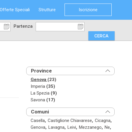
Offerte Speciali
Strutture
Iscrizione
Partenza
Province
Genova
(23)
Imperia
(35)
La Spezia
(9)
Savona
(17)
Comuni
Casella
,
Castiglione Chiavarese
,
Cicagna
,
Genova
,
Lavagna
,
Leivi
,
Mezzanego
,
Ne
,