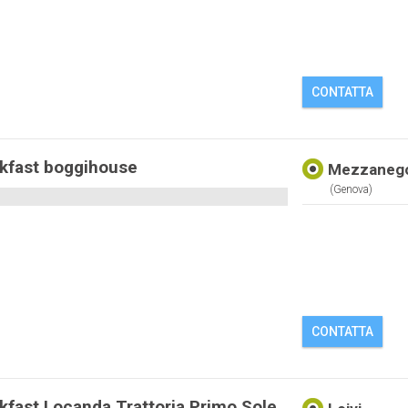
CONTATTA
kfast boggihouse
Mezzaneg
(genova)
CONTATTA
kfast Locanda Trattoria Primo Sole