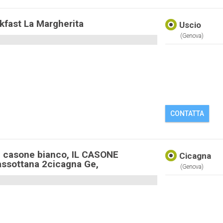
kfast La Margherita
Uscio
(genova)
CONTATTA
Il casone bianco, IL CASONE
Cicagna
ssottana 2cicagna Ge,
(genova)